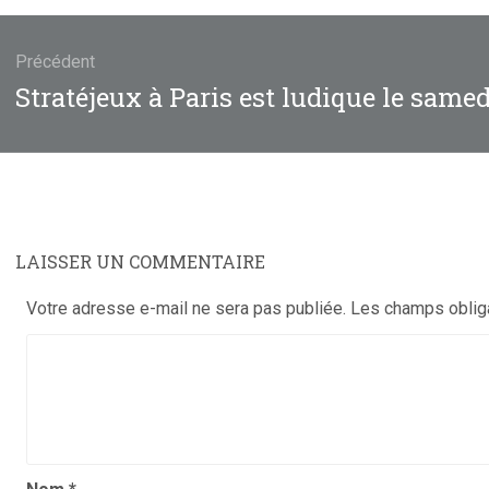
gation
Précédent
Article
Stratéjeux à Paris est ludique le samed
cle
précédent
:
LAISSER UN COMMENTAIRE
Votre adresse e-mail ne sera pas publiée.
Les champs oblig