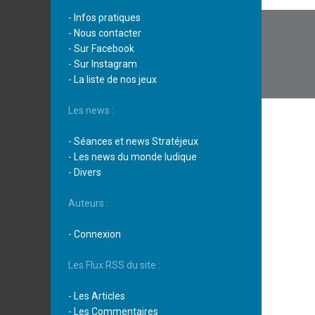
Navi
- Infos pratiques
- Nous contacter
de
- Sur Facebook
- Sur Instagram
l’arti
- La liste de nos jeux
Les news :
- Séances et news Stratéjeux
- Les news du monde ludique
- Divers
Auteurs :
- Connexion
Les Flux RSS du site :
- Les Articles
- Les Commentaires