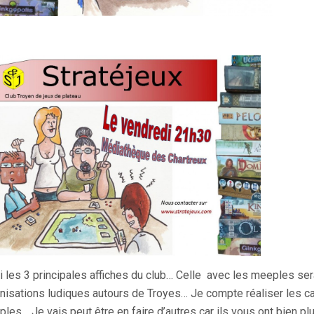
i les 3 principales affiches du club… Celle avec les meeples sera
nisations ludiques autours de Troyes… Je compte réaliser les ca
les… Je vais peut être en faire d’autres car ils vous ont bien pl