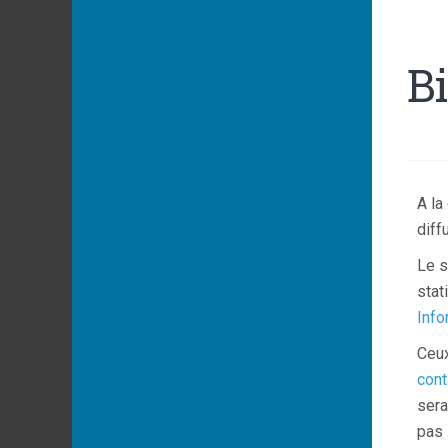
B
A la
diff
Le s
stat
Info
Ceux
cont
sera
pas