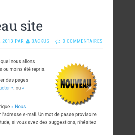
au site
, 2013
PAR
BACKUS
·
0 COMMENTAIRES
equel nous allons
us ou moins été repris.
ger des pages
acter »
, ou
«
brique
« Nous
r l’adresse e-mail. Un mot de passe provisoire
itude, si vous avez des suggestions, n’hésitez