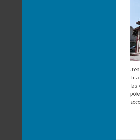
J’en
la v
les 
pôle
acco