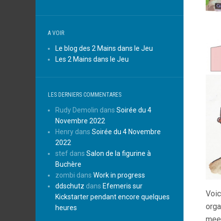
A VOIR
Le blog des 2 Mains dans le Jeu
Les 2 Mains dans le Jeu
LES DERNIERS COMMENTARES
Rudy Demolin
dans
Soirée du 4
Novembre 2022
Henry
dans
Soirée du 4 Novembre
2022
stef
dans
Salon de la figurine à
Buchère
zombi
dans
Work in progress
ddschutz
dans
Efemeris sur
Voic
Kickstarter pendant encore quelques
orga
heures
meep