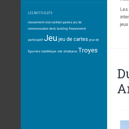
Les 
LES MOTS-CLEFS
inte
classement
club
cocktail games jeu de
jeux
communication
deck building
financement
Jeu
jeu de cartes
participatif
jeux de
Troyes
figurines
ludothèque
site
stratejeux
D
A